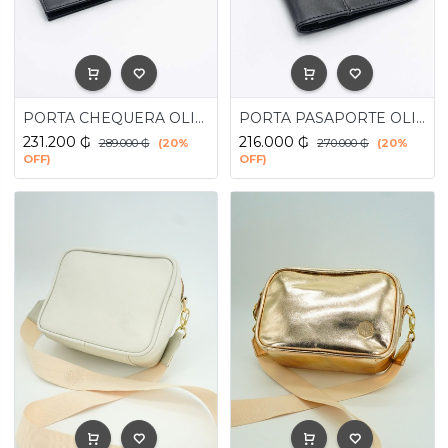
PORTA CHEQUERA OLIMPIA THE BLACK COW
PORTA PASAPORTE OLIMPIA THE BLACK COW
231.200
₲
216.000
₲
289.000
₲
(20%
270.000
₲
(20%
OFF)
OFF)