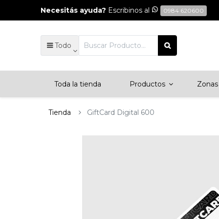
Necesitás ayuda?
Escribinos al
0984 620600
Todo
Toda la tienda
Productos
Zonas 
Tienda
GiftCard Digital 600